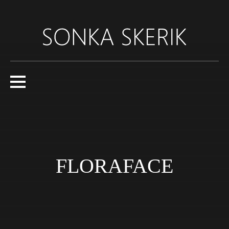
Přejít
k
hlavnímu
obsahu
FLORAFACE